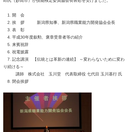
郎氏（妙高市）が技能検定委員協会長表彰を受けました。
1. 開 会
2. 挨 拶 新潟県知事、新潟県職業能力開発協会会長
3. 表 彰
4. 平成30年度叙勲、褒章受章者等の紹介
5. 来賓祝辞
6. 祝電披露
7. 記念講演 【伝統とは革新の連続】 ～変わらないために変わ
り続ける～
講師 株式会社 玉川堂 代表取締役 七代目 玉川基行 氏
8. 閉会挨拶