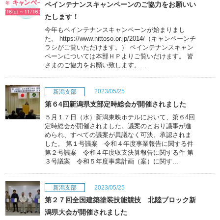
ペインテナンスキャンペーンのご協力をお願いい
たします！
今年もペインテナンスキャンペーンが始まりまし
た。 https://www.nittoso.or.jp/2014/（キャンペーンチ
ラシがご覧いただけます。） ペインテナンスキャン
ペーンについては本部ＨＰよりご覧いだけます。 皆
さまのご協力をお願い致します。...
2023/05/25
新潟支部
第６4回新潟県支部定時総会が開催されました
５月１７日（水）新潟東映ホテルにおいて、第６4回
定時総会が開催されました。議案のとおり議事が進
められ、すべての議案が異議なく可決、承認されま
した。 第１号議案 令和４年度事業報告に関する件
第２号議案 令和４年度収支決算報告に関する件 第
３号議案 令和５年度事業計画（案）に関す...
2023/05/25
新潟支部
第２７回全国建築塗装技能競技 北陸ブロック新
潟県大会が開催されました