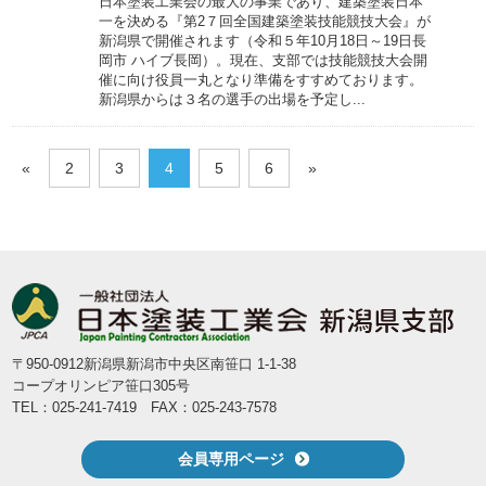
日本塗装工業会の最大の事業であり、建築塗装日本
一を決める『第2７回全国建築塗装技能競技大会』が
新潟県で開催されます（令和５年10月18日～19日長
岡市 ハイブ長岡）。現在、支部では技能競技大会開
催に向け役員一丸となり準備をすすめております。
新潟県からは３名の選手の出場を予定し...
«
2
3
4
5
6
»
〒950-0912新潟県新潟市中央区南笹口 1-1-38
コープオリンピア笹口305号
TEL：025-241-7419 FAX：025-243-7578
会員専用ページ