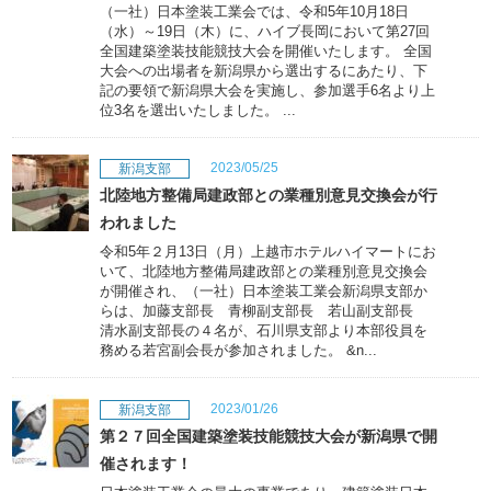
（一社）日本塗装工業会では、令和5年10月18日
（水）～19日（木）に、ハイブ長岡において第27回
全国建築塗装技能競技大会を開催いたします。 全国
大会への出場者を新潟県から選出するにあたり、下
記の要領で新潟県大会を実施し、参加選手6名より上
位3名を選出いたしました。 ...
2023/05/25
新潟支部
北陸地方整備局建政部との業種別意見交換会が行
われました
令和5年２月13日（月）上越市ホテルハイマートにお
いて、北陸地方整備局建政部との業種別意見交換会
が開催され、（一社）日本塗装工業会新潟県支部か
らは、加藤支部長 青柳副支部長 若山副支部長
清水副支部長の４名が、石川県支部より本部役員を
務める若宮副会長が参加されました。 &n...
2023/01/26
新潟支部
第２７回全国建築塗装技能競技大会が新潟県で開
催されます！